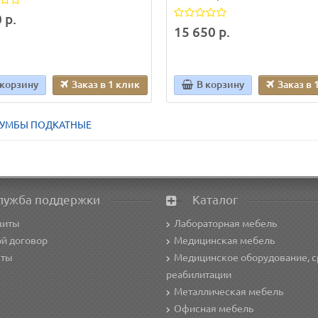
 р.
15 650 р.
 корзину
Заказ в 1 клик
В корзину
Заказ в 
ТУМБЫ ПОДКАТНЫЕ
лужба поддержки
Каталог
зиты
Лабораторная мебель
й договор
Медицинская мебель
кты
Медицинское оборудование, с
реабилитации
Металлическая мебель
Офисная мебель