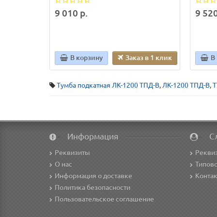
9 010 р.
9 520
В корзину
Заказ в 1 клик
В
Тумба подкатная ЛК-1200 ТПД-В
,
ЛК-1200 ТПД-В
,
Информация
С
Реквизиты
Рекви
О нас
Типово
Информация о доставке
Конта
Политика безопасности
Пользовательское соглашение