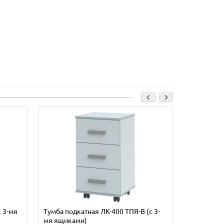
 3-мя
Тумба подкатная ЛК-400 ТПЯ-В (с 3-
Тумба подк
мя ящиками)
мя ящика