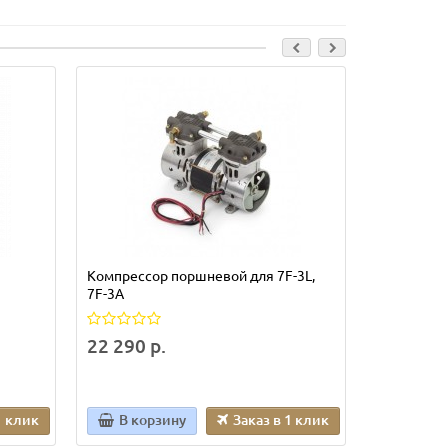
Компрессор поршневой для 7F-3L,
Плата упр
7F-3A
1 690 р.
22 290 р.
1 клик
В корзину
Заказ в 1 клик
В кор