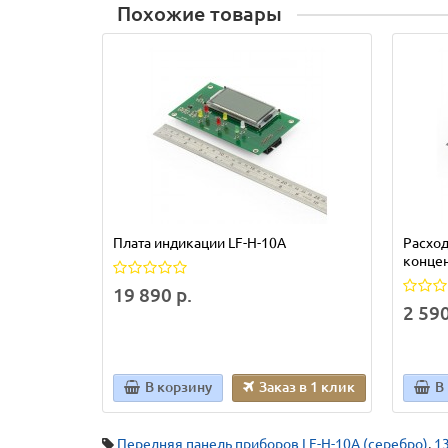
Похожие товары
Плата индикации LF-H-10A
Расход
концен
19 890 р.
2 590
В корзину
Заказ в 1 клик
В
Передняя панель приборов LF-H-10A (серебро)
,
1