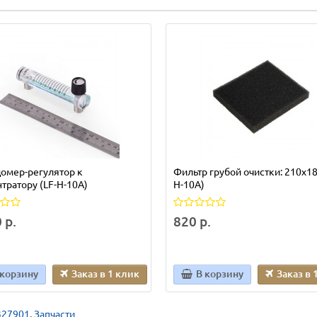
омер-регулятор к
Фильтр грубой очистки: 210х18
тратору (LF-H-10A)
H-10A)
 р.
820 р.
 корзину
Заказ в 1 клик
В корзину
Заказ в 
327901
,
Запчасти