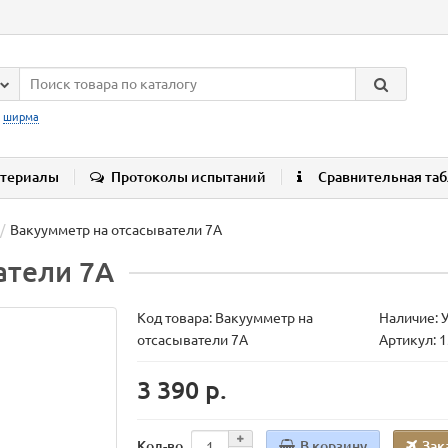
:
ширма
териалы
Протоколы испытаний
Сравнительная та
Вакуумметр на отсасыватели 7А
атели 7А
Код товара:
Вакуумметр на
Наличие: 
отсасыватели 7А
Артикул: 
3 390 р.
В корзину
Зак
Кол-во