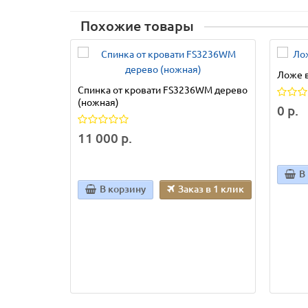
Похожие товары
Ложе в
Спинка от кровати FS3236WM дерево
(ножная)
0 р.
11 000 р.
В
В корзину
Заказ в 1 клик