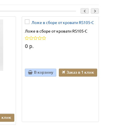
Ложе в сборе от кровати RS105-С
Ложе в сб
0 р.
0 р.
В корзину
Заказ в 1 клик
В кор
1 клик