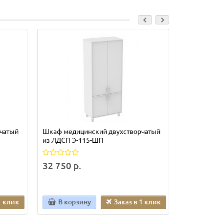
чатый
Шкаф медицинский двухстворчатый
Шкаф меди
из ЛДСП Э-115-ШП
из ЛДСП Э
32 750 р.
35 615 р
1 клик
В корзину
Заказ в 1 клик
В кор