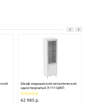
еский
Шкаф медицинский металлический
Шкаф меди
одностворчатый Э-111-ШКП
одноствор
62 985 р.
48 340 р