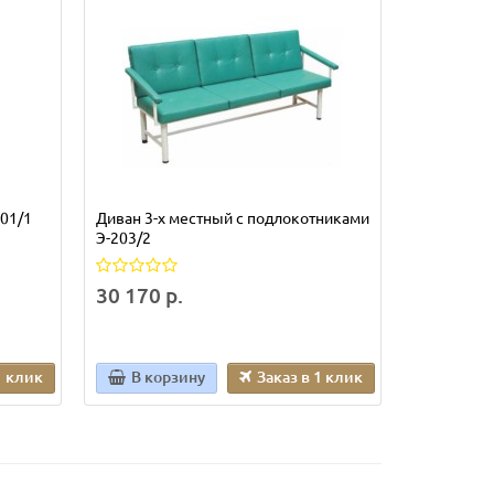
01/1
Диван 3-х местный с подлокотниками
Стул винто
Э-203/2
подлокот
30 170 р.
0 р.
1 клик
В корзину
Заказ в 1 клик
В кор