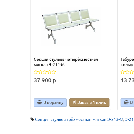
Секция стульев четырёхместная
Табуре
мягкая Э-214-М
кольцо
37 900 р.
13 73
В корзину
Заказ в 1 клик
В
Секция стульев трёхместная мягкая Э-213-М
,
Э-2