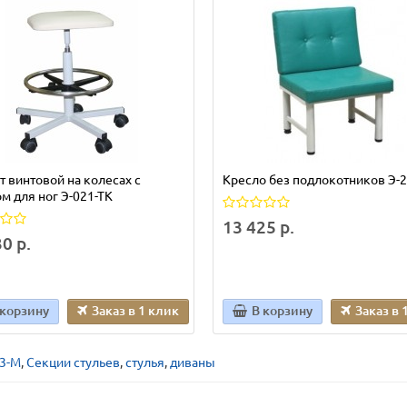
т винтовой на колесах с
Кресло без подлокотников Э-2
м для ног Э-021-ТК
13 425 р.
0 р.
 корзину
Заказ в 1 клик
В корзину
Заказ в 
13-М
,
Секции стульев
,
стулья
,
диваны