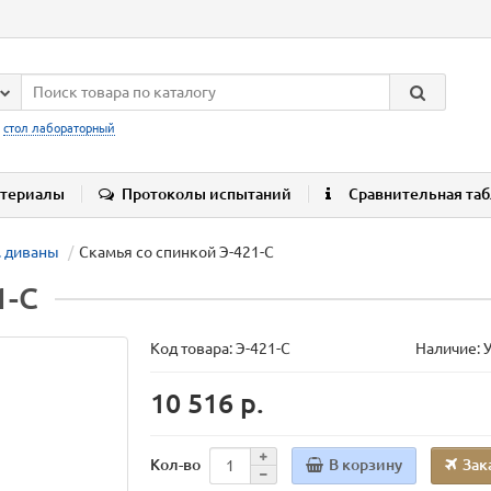
:
стол лабораторный
териалы
Протоколы испытаний
Сравнительная та
. диваны
Скамья со спинкой Э-421-С
1-С
Код товара:
Э-421-С
Наличие: 
10 516 р.
В корзину
Зак
Кол-во