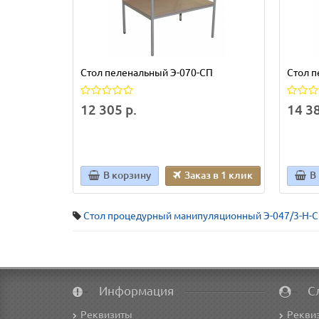
Стол пеленальный Э-070-СП
Стол 
12 305 р.
14 38
В корзину
Заказ в 1 клик
В
Стол процедурный манипуляционный Э-047/3-Н-
Информация
С
Реквизиты
Рекви