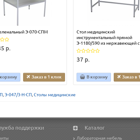
пеленальный Э-070-СПМ
Стол медицинский
инструментальный прямой
Э-1180/590 из нержавеющей с
5 р.
37 р.
 корзину
Заказ в 1 клик
В корзину
Заказ в 
СП
,
Э-047/3-Н-СП
,
Столы медицинские
лужба поддержки
Каталог
зиты
Лабораторная мебель