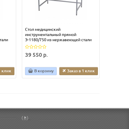
Стол медицинский
Стол меди
инструментальный прямой
инструмен
тали
Э-1180/750 из нержавеющей стали
Э-1180/59
39 550 р.
46 325 р
1 клик
В корзину
Заказ в 1 клик
В кор