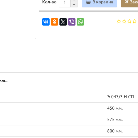
В корзину
Зак
Кол-во
ель.
Э-047/3-Н-СП
450 мм.
575 мм.
800 мм.