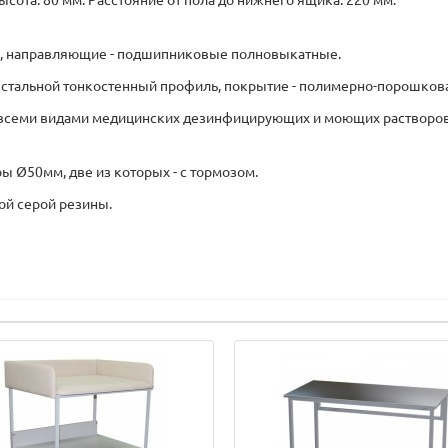
ысота: 80 мм. Расстояние от пола до нижнего ящика: 220 мм.
, направляющие - подшипниковые полновыкатные.
 стальной тонкостенный профиль, покрытие - полимерно-порошкова
е всеми видами медицинских дезинфицирующих и моющих растворов
 Ø50мм, две из которых - с тормозом.
й серой резины.