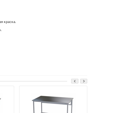
я краска.
.