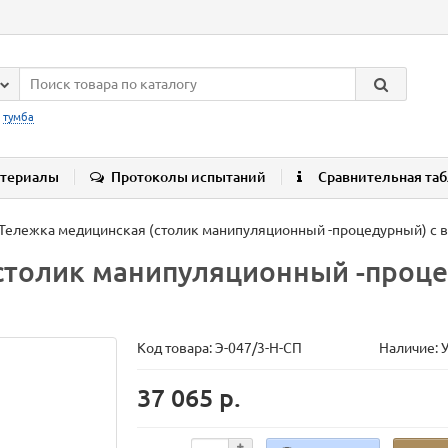
:
тумба
териалы
Протоколы испытаний
Сравнительная та
Тележка медицинская (столик манипуляционный -процедурный) с
(столик манипуляционный -проц
Код товара:
Э-047/3-Н-СП
Наличие: 
37 065 р.