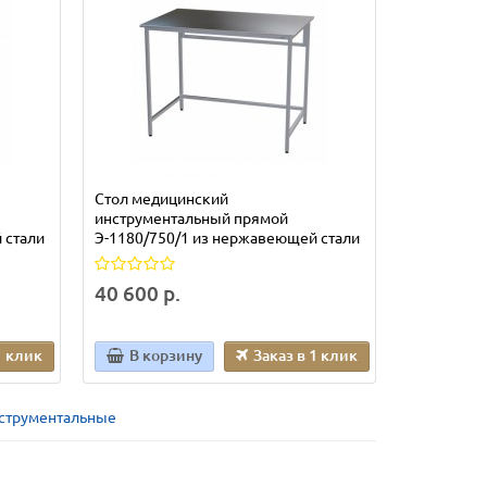
Стол медицинский
Стол меди
инструментальный прямой
инструмен
 стали
Э-1180/750/1 из нержавеющей стали
Э-1180/59
стали
40 600 р.
47 335 р
1 клик
В корзину
Заказ в 1 клик
В кор
струментальные