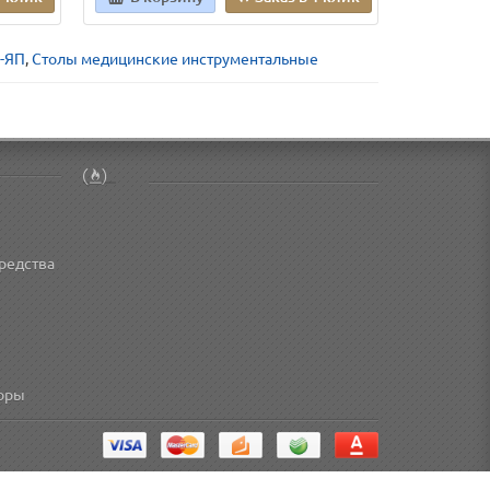
0-ЯП
,
Столы медицинские инструментальные
редства
торы