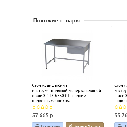
Похожие товары
Стол медицинский
Стол 
инструментальный из нержавеющей
инстр
стали Э-1180/750-ЯП с одним
стали 
подвесным ящиком
подве
57 665 р.
55 76
В корзину
Заказ в 1 клик
В