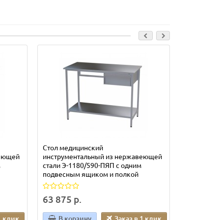
Стол медицинский
Стол меди
веющей
инструментальный из нержавеющей
инструмен
м
стали Э-1180/590-ПЯП с одним
стали Э-1
подвесным ящиком и полкой
подвесным
63 875 р.
68 900 р
1 клик
В корзину
Заказ в 1 клик
В кор