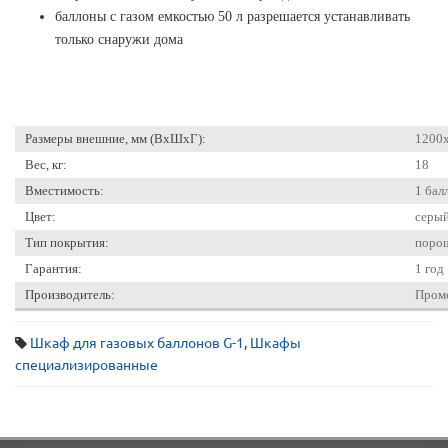
баллоны с газом емкостью 50 л разрешается устанавливать
только снаружи дома
Размеры внешние, мм (ВхШхГ):
1200
Вес, кг:
18
Вместимость:
1 бал
Цвет:
cерый
Тип покрытия:
поро
Гарантия:
1 год
Производитель:
Проме
Шкаф для газовых баллонов G-1
,
Шкафы
специализированные