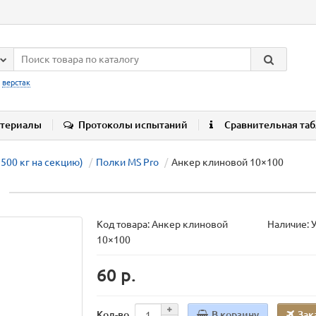
:
верстак
териалы
Протоколы испытаний
Сравнительная та
2500 кг на секцию)
Полки MS Pro
Анкер клиновой 10×100
Код товара:
Анкер клиновой
Наличие: 
10×100
60 р.
В корзину
Зак
Кол-во