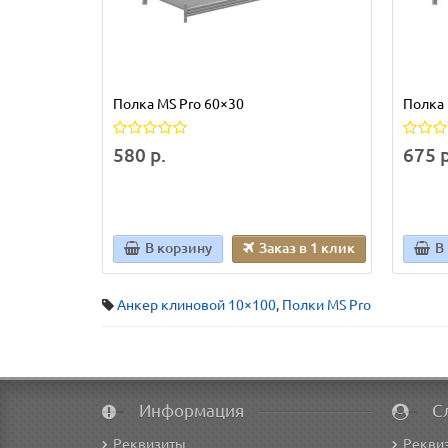
Полка MS Pro 60×30
Полка 
580 р.
675 р
В корзину
Заказ в 1 клик
В
Анкер клиновой 10×100
,
Полки MS Pro
Информация
С
Реквизиты
Рекви