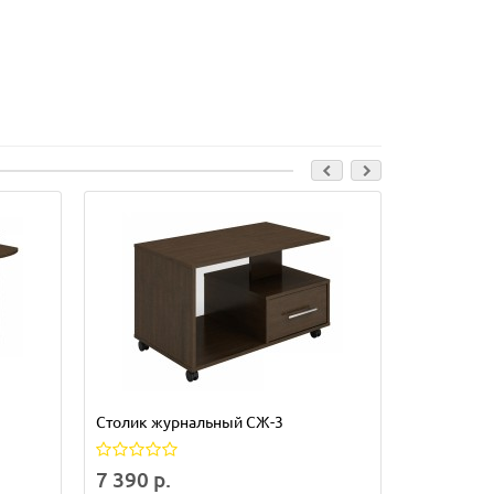
Столик журнальный СЖ-3
Стол прис
7 390 р.
2 490 р.