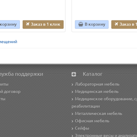
 корзину
Заказ в 1 клик
В корзину
Заказ в 
омещений
лужба поддержки
Каталог
зиты
Лабораторная мебель
й договор
Медицинская мебель
кты
Медицинское оборудование, с
реабилитации
Металлическая мебель
Офисная мебель
Сейфы
Электронные весы и анализа