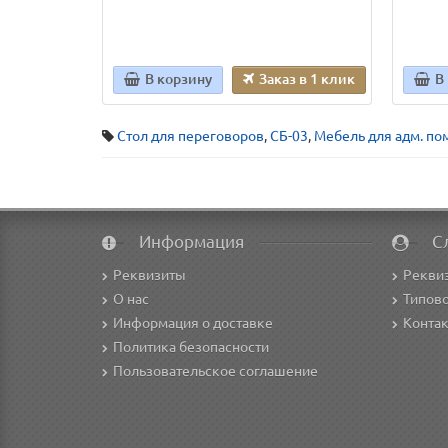
В корзину
Заказ в 1 клик
В
Стол для переговоров
,
СБ-03
,
Мебель для адм. п
Информация
С
Реквизиты
Рекви
О нас
Типово
Информация о доставке
Конта
Политика безопасности
Пользовательское соглашение