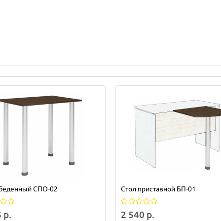
обеденный СПО-02
Стол приставной БП-01
 р.
2 540 р.