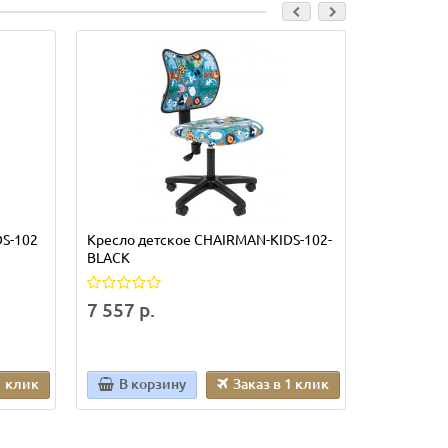
DS-102
Кресло детское CHAIRMAN-KIDS-102-
Кресло де
BLACK
8 993 р.
7 557 р.
1 клик
В корзину
Заказ в 1 клик
В кор