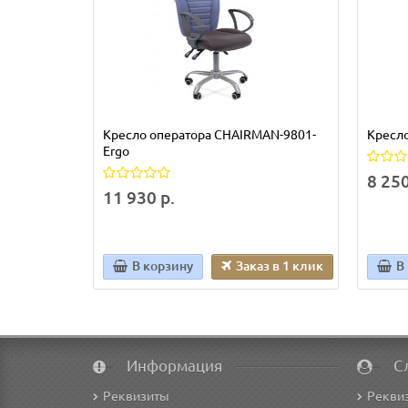
Кресло оператора CHAIRMAN-9801-
Кресл
Ergo
8 250
11 930 р.
В корзину
Заказ в 1 клик
В
Информация
С
Реквизиты
Рекви