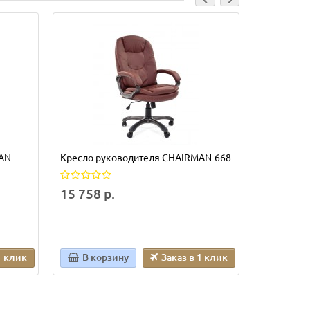
AN-
Кресло руководителя CHAIRMAN-668
Кресло ру
668-LT
15 758 р.
13 200 р
1 клик
В корзину
Заказ в 1 клик
В кор