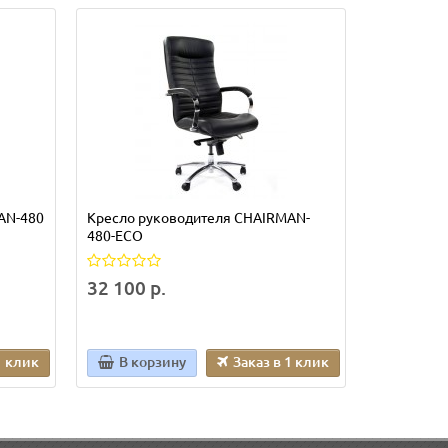
AN-480
Кресло руководителя CHAIRMAN-
Кресло ру
480-ECO
480-LT
32 100 р.
11 352 р
1 клик
В корзину
Заказ в 1 клик
В кор