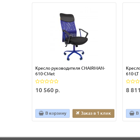
Кресло руководителя CHAIRMAN-
Кресл
610-CMet
610-LT
10 560 р.
8 811
В корзину
Заказ в 1 клик
В