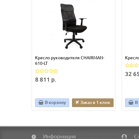
Кресло руководителя CHAIRMAN-
Кресл
610-LT
32 65
8 811 р.
В корзину
Заказ в 1 клик
В
Информация
С