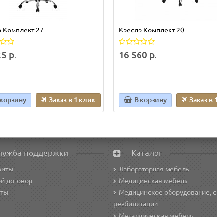
 Комплект 27
Кресло Комплект 20
5 р.
16 560 р.
 корзину
Заказ в 1 клик
В корзину
Заказ в 
лужба поддержки
Каталог
зиты
Лабораторная мебель
й договор
Медицинская мебель
кты
Медицинское оборудование, с
реабилитации
Металлическая мебель