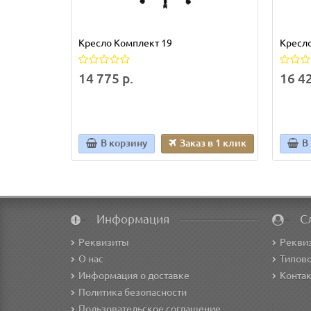
Кресло Комплект 19
Кресло
14 775 р.
16 42
В корзину
Заказ в 1 клик
В
Информация
С
Реквизиты
Рекви
О нас
Типово
Информация о доставке
Конта
Политика безопасности
Пользовательское соглашение