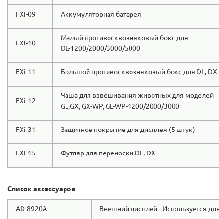
FXi-09
Аккумуляторная батарея
Малый противосквозняковый бокс для
FXi-10
DL-1200/2000/3000/5000
FXi-11
Большой противосквозняковый бокс для DL, DX
Чаша для взвешивания животных для моделей
FXi-12
GL,GX, GX-WP, GL-WP-1200/2000/3000
FXi-31
Защитное покрытие для дисплея (5 штук)
FXi-15
Футляр для переноски DL, DX
Список аксессуаров
AD-8920A
Внешний дисплей - Используется для