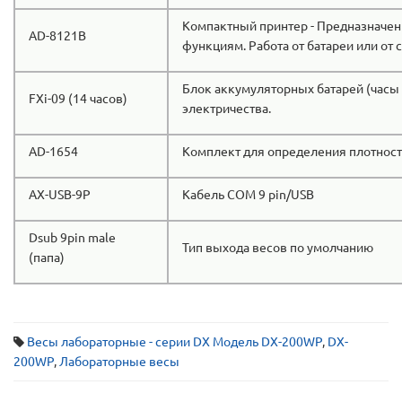
Компактный принтер - Предназначен
AD-8121B
функциям. Работа от батареи или от с
Блок аккумуляторных батарей (часы 
FXi-09 (14 часов)
электричества.
AD-1654
Комплект для определения плотности 
AX-USB-9P
Кабель COM 9 pin/USB
Dsub 9pin male
Тип выхода весов по умолчанию
(папа)
Весы лабораторные - серии DX Модель DX-200WP
,
DX-
200WP
,
Лабораторные весы