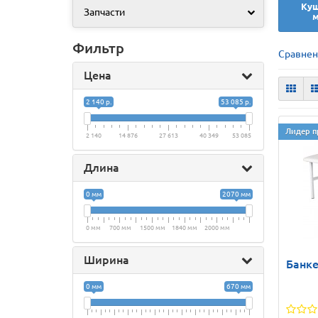
Куш
Запчасти
м
Фильтр
Сравнен
Цена
2 140 р.
53 085 р.
Лидер п
2 140
14 876
27 613
40 349
53 085
Длина
0 мм
2070 мм
0 мм
700 мм
1500 мм
1840 мм
2000 мм
Ширина
Банке
0 мм
670 мм