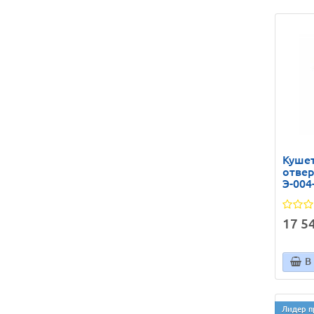
Кушет
отвер
Э-004
17 54
В
Лидер п