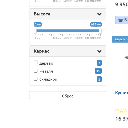
0 мм
450 мм
560 мм
600 мм
620 мм
670 мм
9 950
Высота
В
0 мм
935 мм
0 мм
470 мм
600 мм
750 мм
840 мм
935 мм
Лидер п
Каркас
дерево
7
металл
19
складной
2
Кушет
Сброс
16 37