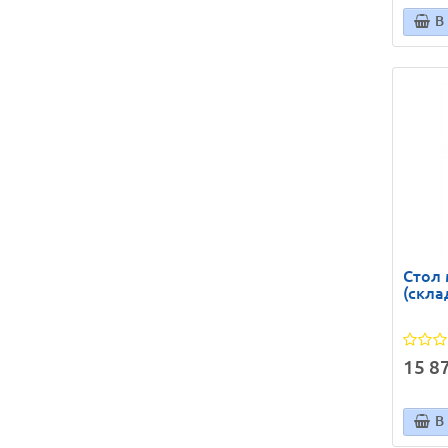
В
Стол
(скла
15 87
В