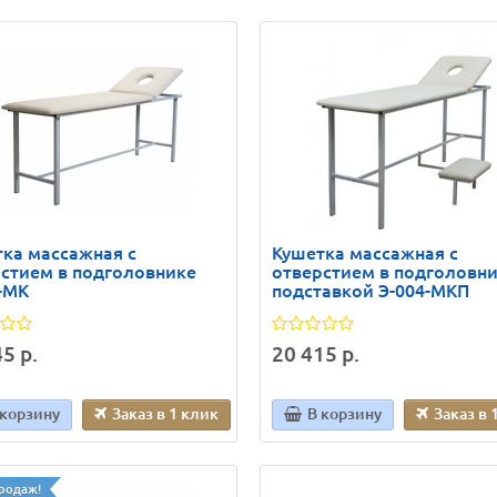
ка массажная с
Кушетка массажная с
стием в подголовнике
отверстием в подголовни
-МК
подставкой Э-004-МКП
5 р.
20 415 р.
 корзину
Заказ в 1 клик
В корзину
Заказ в 
родаж!