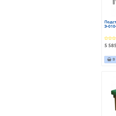
Подст
Э-010
5 585
В