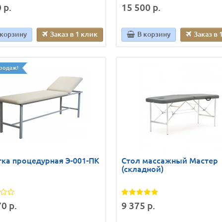
 р.
15 500 р.
 корзину
Заказ в 1 клик
В корзину
Заказ в 
родаж!
ка процедурная Э-001-ПК
Стол массажный Мастер
(складной)
0 р.
9 375 р.