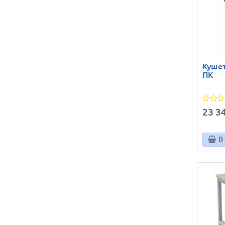
Кушет
ПК
23 34
В