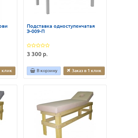
ови
Подставка одноступенчатая
Э-009-П
3 300 р.
1 клик
В корзину
Заказ в 1 клик