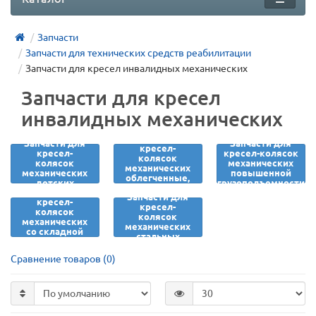
Запчасти
Запчасти для технических средств реабилитации
Запчасти для кресел инвалидных механических
Запчасти для кресел
инвалидных механических
Запчасти для
Запчасти для
Запчасти для
кресел-
кресел-
кресел-колясок
колясок
колясок
механических
механических
механических
повышенной
облегченные,
детских
грузоподъемности
алюминиевые
Запчасти для
Запчасти для
кресел-
кресел-
колясок
колясок
механических
механических
со складной
стальных
спинкой
Сравнение товаров (0)