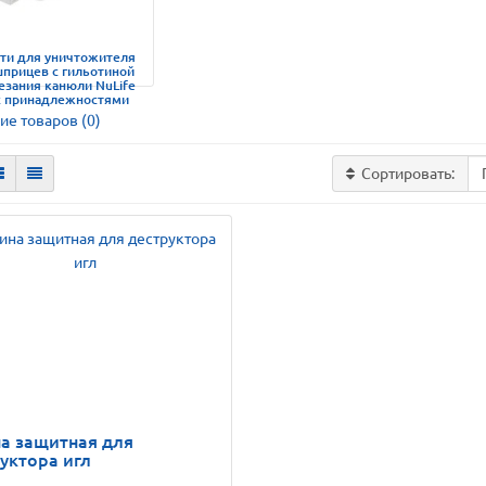
сти для уничтожителя
шприцев с гильотиной
езания канюли NuLife
с принадлежностями
ие товаров (0)
Сортировать:
а защитная для
уктора игл