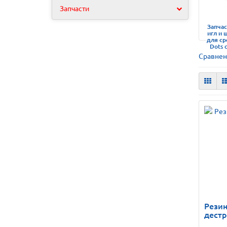
Запчасти
Запча
игл и 
для ср
Dots 
Сравнен
Резин
дестр