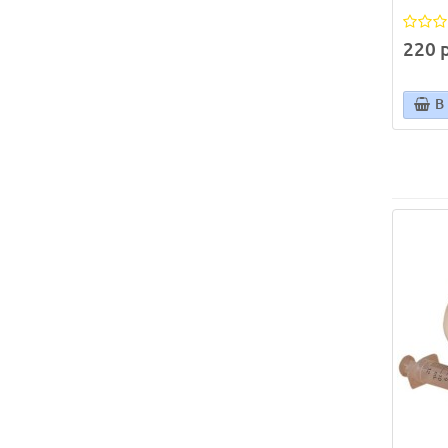
220 р
В