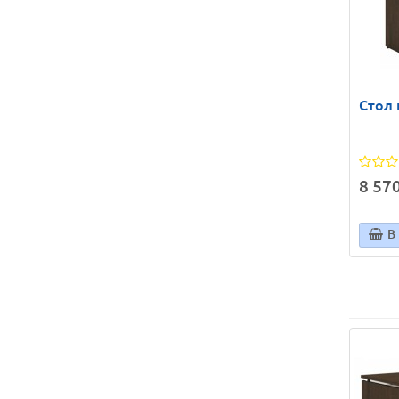
Стол 
8 570
В