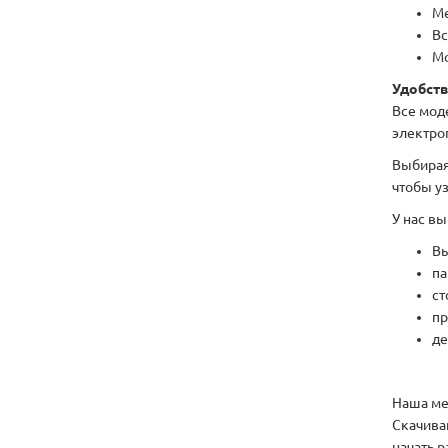
Ме
Вс
Мо
Удобств
Все мод
электро
Выбирая
чтобы у
У нас в
Вы
па
­с
­п
де
Наша ме
Скачива
начать р