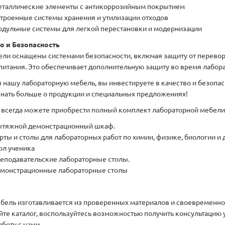
таллические элементы с антикоррозийным покрытием
троенные системы хранения и утилизации отходов
дульные системы для легкой перестановки и модернизации
о и Безопасность
ели оснащены системами безопасности, включая защиту от перево
питания. Это обеспечивает дополнительную защиту во время лабора
 нашу лабораторную мебель, вы инвестируете в качество и безопасн
знать больше о продукции и специальных предложениях!
ы всегда можете приобрести полный комплект лабораторной мебели д
тяжной демонстрационный шкаф.
рты и столы для лабораторных работ по химии, физике, биологии и д
тол ученика
реподавательские лабораторные столы.
монстрационные лабораторные столы
бель изготавливается из проверенных материалов и своевременно п
йте каталог, воспользуйтесь возможностью получить консультацию у
аботу с нами.