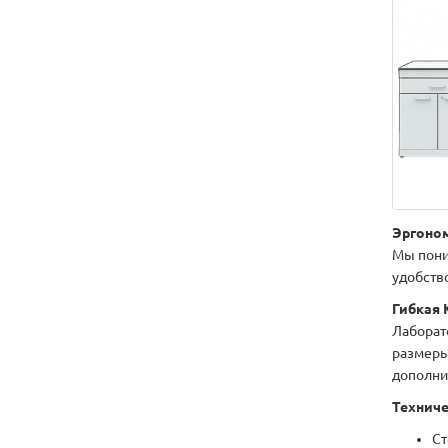
Эргоно
Мы пони
удобство
Гибкая
Лаборат
размеры
дополни
Техниче
Ст