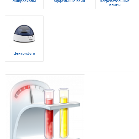
Микроскопы
Муфельные печи
Нагревательные
плиты
Центрифуги