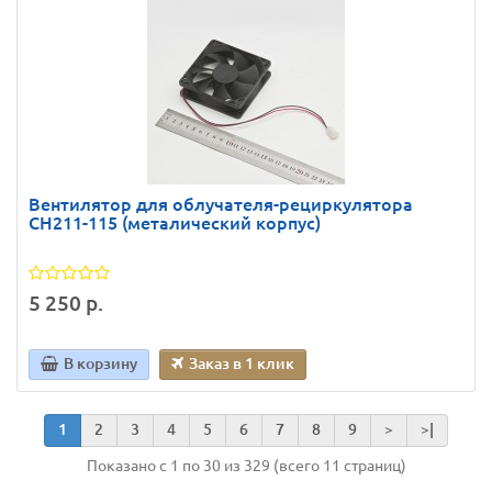
Вентилятор для облучателя-рециркулятора
СH211-115 (металический корпус)
5 250 р.
В корзину
Заказ в 1 клик
1
2
3
4
5
6
7
8
9
>
>|
Показано с 1 по 30 из 329 (всего 11 страниц)