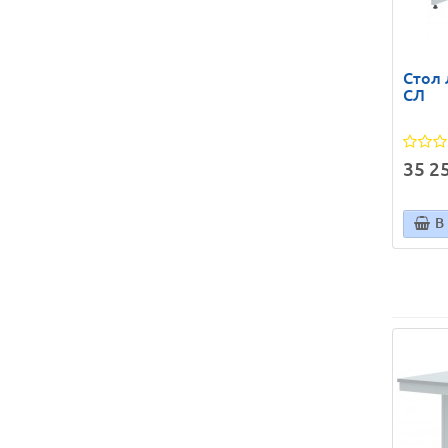
Стол
СЛ
35 25
В