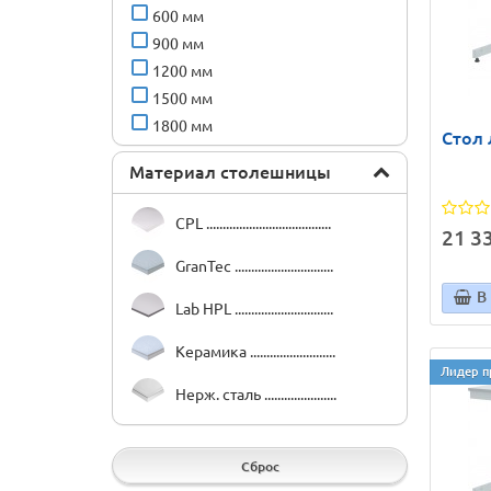
600 мм
900 мм
1200 мм
1500 мм
1800 мм
Стол 
Материал столешницы
CPL ......................................
21 33
GranTec ..............................
В
Lab HPL ..............................
Керамика ..........................
Лидер п
Нерж. сталь ......................
Сброс