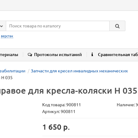
:
верстак
териалы
Протоколы испытаний
Сравнительная та
реабилитации
Запчасти для кресел инвалидных механических
 H 035
равое для кресла-коляски H 035
Код товара:
900811
Наличие: 
Артикул: 900811
1 650 р.