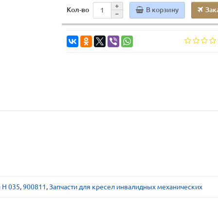
В корзину
Зак
Кол-во
 H 035
,
900811
,
Запчасти для кресел инвалидных механических