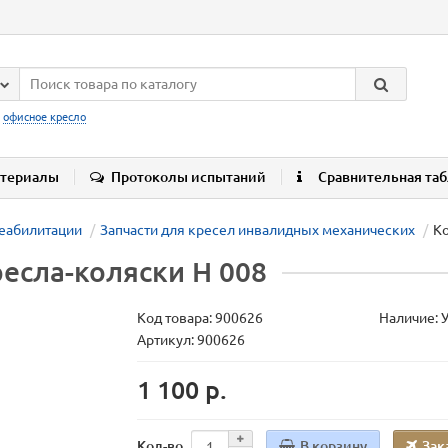
:
офисное кресло
териалы
Протоколы испытаний
Сравнительная та
реабилитации
Запчасти для кресел инвалидных механических
Ко
есла-коляски Н 008
Код товара:
900626
Наличие: 
Артикул: 900626
1 100 р.
В корзину
Зак
Кол-во