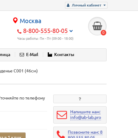
Личный кабинет
Москва
8-800-555-80-05
0
Часы работы: Пн - Пт (09:00 - 18:00)
блица
E-Mail
Контакты
денье C001 (46см)
Уточняйте по телефону
Напишите нам:
info@ab-lab.pro
Позвоните нам: 8
аз в 1 клик
800 555 80 05