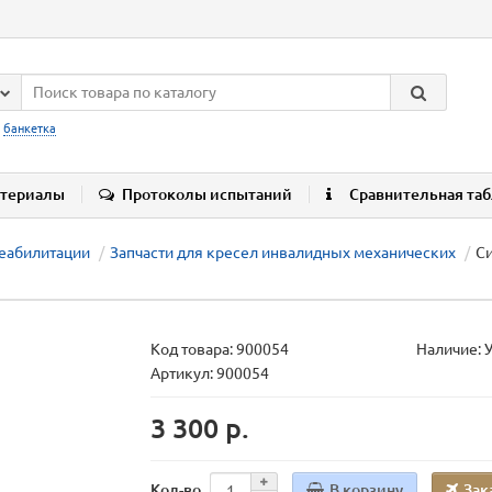
:
банкетка
териалы
Протоколы испытаний
Сравнительная та
реабилитации
Запчасти для кресел инвалидных механических
Си
Код товара:
900054
Наличие: 
Артикул: 900054
3 300 р.
В корзину
Зак
Кол-во