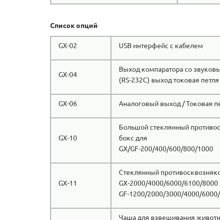
Список опций
GX-02
USB интерфейс с кабелем
Выход компаратора со звуков
GX-04
(RS-232C) выход токовая петля
GX-06
Аналоговый выход / Токовая п
Большой стеклянный противо
GX-10
бокс для
GX/GF-200/400/600/800/1000
Стеклянный противосквозняко
GX-11
GX-2000/4000/6000/6100/8000
GF-1200/2000/3000/4000/6000
Чаша для взвешивания животн