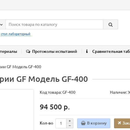
:
стол лабораторный
териалы
Протоколы испытаний
Сравнительная та
рии GF Модель GF-400
ерии GF Модель GF-400
Код товара:
GF-400
Наличие: 
94 500 р.
В корзину
Зак
Кол-во