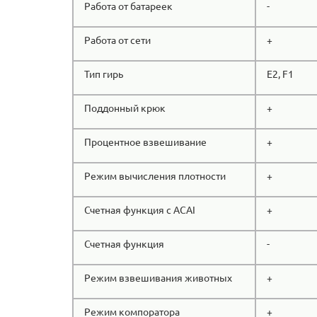
Работа от батареек
-
Работа от сети
+
Тип гирь
E2, F1
Поддонный крюк
+
Процентное взвешивание
+
Режим вычисления плотности
+
Счетная функция с ACAI
+
Счетная функция
-
Режим взвешивания животных
+
Режим компоратора
+