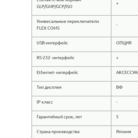
+
GLP/GMP/GCP/ISO
Унивесальные переключатели
-
FLEX COMS
USB-интерфейс
ОПЦИЯ
RS-232- интерфейс
+
Ethernet- интерфейс
АКСЕССУА
Тип дисплея
ВФ
IP класс
-
Гарантийный срок, лет
5
Страна производства
Япония