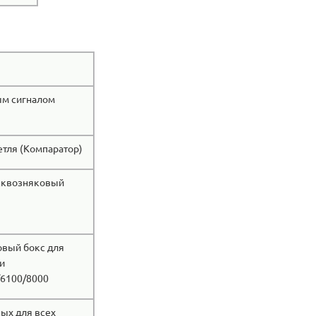
ым сигналом
етля (Компаратор)
сквозняковый
вый бокс для
 и
/6100/8000
ых для всех