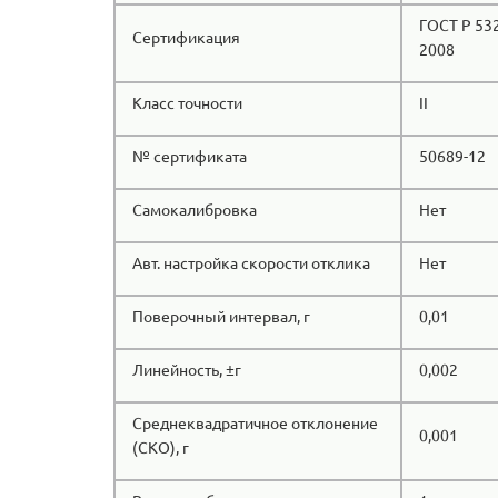
ГОСТ Р 53
Сертификация
2008
Класс точности
II
№ сертификата
50689-12
Самокалибровка
Нет
Авт. настройка скорости отклика
Нет
Поверочный интервал, г
0,01
Линейность, ±г
0,002
Среднеквадратичное отклонение
0,001
(СКО), г