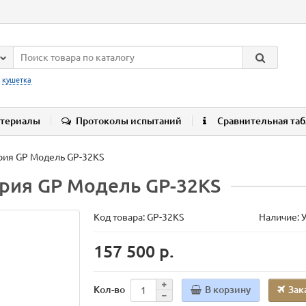
:
кушетка
териалы
Протоколы испытаний
Сравнительная та
рия GP Модель GP-32KS
ерия GP Модель GP-32KS
Код товара:
GP-32KS
Наличие: 
157 500 р.
В корзину
Зак
Кол-во