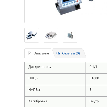
Описание
Отзывы (0)
Дискретность, г
0,1/1
НПВ, г
31000
НмПВ, г
5
Калибровка
Внутр.