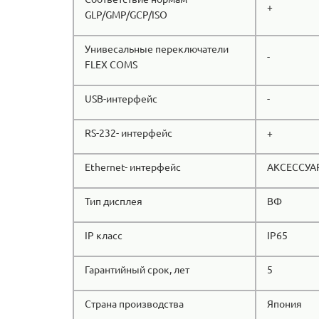
+
GLP/GMP/GCP/ISO
Унивесальные переключатели
-
FLEX COMS
USB-интерфейс
-
RS-232- интерфейс
+
Ethernet- интерфейс
АКСЕССУА
Тип дисплея
ВФ
IP класс
IP65
Гарантийный срок, лет
5
Страна производства
Япония