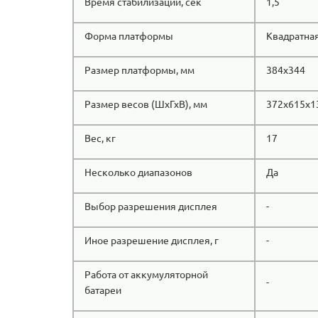
Время стабилизации, сек
1,5
Форма платформы
Квадратна
Размер платформы, мм
384x344
Размер весов (ШхГхВ), мм
372x615x1
Вес, кг
17
Несколько диапазонов
Да
Выбор разрешения дисплея
-
Иное разрешение дисплея, г
-
Работа от аккумуляторной
-
батареи