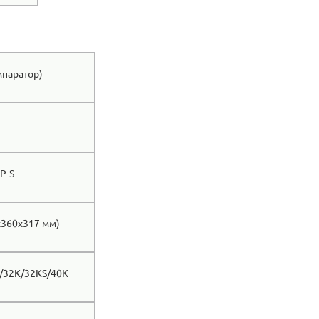
мпаратор)
P-S
х360х317 мм)
/32K/32KS/40K