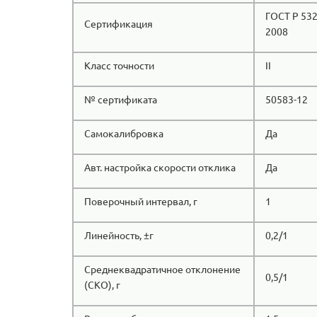
ГОСТ Р 532
Сертификация
2008
Класс точности
II
№ сертификата
50583-12
Самокалибровка
Да
Авт. настройка скорости отклика
Да
Поверочный интервал, г
1
Линейность, ±г
0,2/1
Среднеквадратичное отклонение
0,5/1
(СКО), г