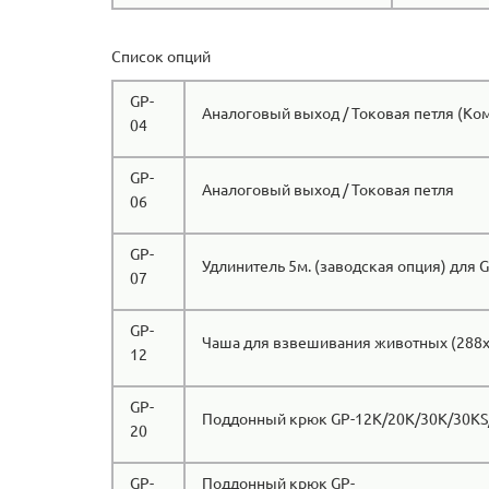
Список опций
GP-
Аналоговый выход / Токовая петля (Ко
04
GP-
Аналоговый выход / Токовая петля
06
GP-
Удлинитель 5м. (заводская опция) для G
07
GP-
Чаша для взвешивания животных (288
12
GP-
Поддонный крюк GP-12K/20K/30K/30KS
20
GP-
Поддонный крюк GP-