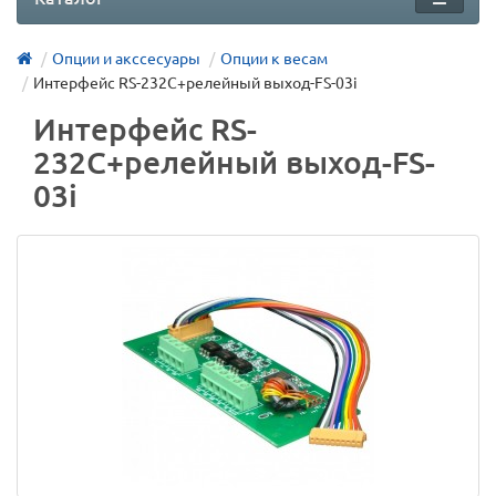
Опции и акссесуары
Опции к весам
Интерфейс RS-232C+релейный выход-FS-03i
Интерфейс RS-
232C+релейный выход-FS-
03i