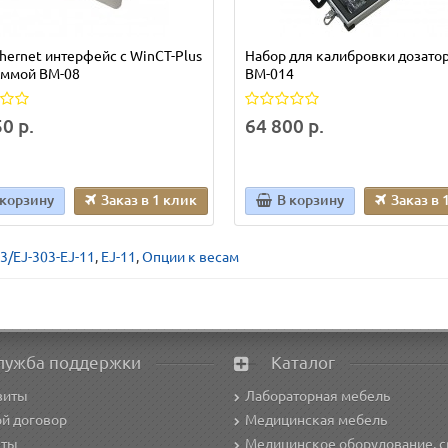
hernet интерфейс с WinCT-Plus
Набор для калибровки дозато
аммой ВМ-08
BM-014
0 р.
64 800 р.
 корзину
Заказ в 1 клик
В корзину
Заказ в 
/EJ-303-EJ-11
,
EJ-11
,
Опции к весам
лужба поддержки
Каталог
зиты
Лабораторная мебель
й договор
Медицинская мебель
кты
Медицинское оборудование, с