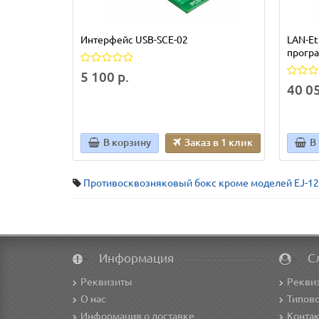
Интерфейс USB-SCE-02
LAN-Et
прогр
5 100 р.
40 05
В корзину
Заказ в 1 клик
В
Противосквозняковый бокс кроме моделей EJ-123
Информация
С
Реквизиты
Рекви
О нас
Типово
Информация о доставке
Конта