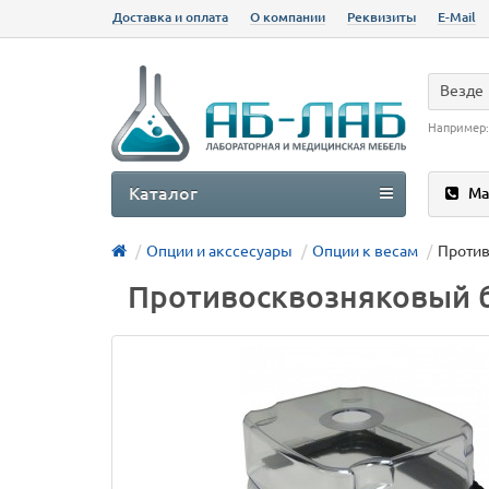
Доставка и оплата
О компании
Реквизиты
E-Mail
Везде
Например
Каталог
Ма
Опции и акссесуары
Опции к весам
Против
Противосквозняковый б