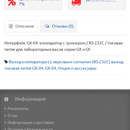
7%
Описание
Отзывы (0)
Интерфейс GX-04: компаратор с зуммером / RS-232C / токовая
петля для лабораторных весов серии GX и GF.
Выход компаратора со звуковым сигналом (RS-232C) выход
токовая петля GX-04
,
GX-04
,
Опции и акссесуары
Информация
Реквизиты
О нас
Информация о доставке
Политика безопасности