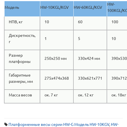
HW-
Модель
HW-10KGL/KGV
HW-60KGL/KGV
100KGL/K
НПВ, кг
10
60
100
Дискретность,
1
5
10
г
Размер
250x250 мм
330х424 мм
390х530
платформы
Габаритные
275х474х368
330х621х771
390х712
размеры, мм
Масса весов
ок. 7 кг
ок. 12 кг
ок. 18кг
Платформенные весы серии HW-G Модель HW-10KGV
,
HW-