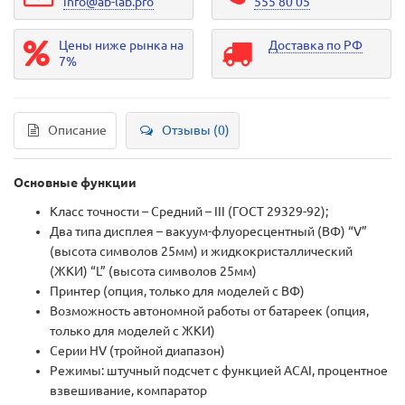
info@ab-lab.pro
555 80 05
Цены ниже рынка на
Доставка по РФ
7%
Описание
Отзывы (0)
Основные функции
Класс точности – Средний – III (ГОСТ 29329-92);
Два типа дисплея – вакуум-флуоресцентный (ВФ) “V”
(высота символов 25мм) и жидкокристаллический
(ЖКИ) “L” (высота символов 25мм)
Принтер (опция, только для моделей с ВФ)
Возможность автономной работы от батареек (опция,
только для моделей с ЖКИ)
Серии HV (тройной диапазон)
Режимы: штучный подсчет с функцией ACAI, процентное
взвешивание, компаратор