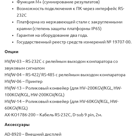
Функция М+ (суммирование результатов)
Возможность подключения к ПК через интерфейс RS-
232C
Платформа из нержавеющей стали с закругленными
краями (степень защиты платформы IP65)
Гарантия на оборудование два года.
Государственный реестр средств измерений № 19707-00.
Опции
HV/W-03 – RS-232C с релейным выходом компаратора со
звуковым сигналом
HV/W-04 – RS-422/ RS-485 с релейным выходом компаратора
HV/W-06 – Принтер
HV/W-13 – Роликовый конвейер (для HV–200KGV/KGL, HW-
100KGV/KGL, HW-200KGV/KGL)
HV/W-14 – Роликовый конвейер (для HV-60KGV/KGL, HW-
60KGV/KGL)
AX-KO1786-200 – Кабель RS-232C, D-sub 9 pin, 2м.
Аксессуары
AD-8920 – Внешний дисплей