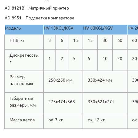
AD-8121В – Матричный принтер
AD-8951 – Подсветка компаратора
Модель
HV-15KGL/KGV
HV-60KGL/KGV
HV-2
НПВ, кг
3
6
15
15
30
60
60
Дискретность,
1
2
5
5
10
20
20
г
Размер
250x250 мм
330x424 мм
39
платформы
Габаритные
275х474х368
330х621х771
39
размеры, мм
Масса весов
ок. 7 кг
ок. 12 кг
ок.