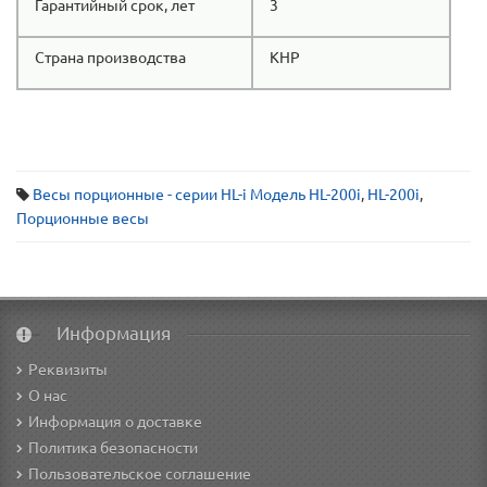
Гарантийный срок, лет
3
Страна производства
КНР
Весы порционные - серии HL-i Модель HL-200i
,
HL-200i
,
Порционные весы
Информация
Реквизиты
О нас
Информация о доставке
Политика безопасности
Пользовательское соглашение