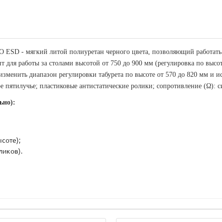
О ESD - мягкий литой полиуретан черного цвета, позволяющий работать 
т для работы за столами высотой от 750 до 900 мм (регулировка по выс
изменить диапазон регулировки табурета по высоте от 570 до 820 мм и и
 пятилучье; пластиковые антистатические ролики; сопротивление (Ω): си
ьно):
соте);
ликов).