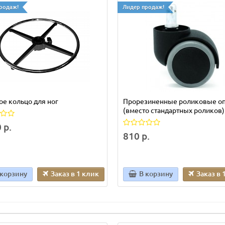
родаж!
Лидер продаж!
е кольцо для ног
Прорезиненные роликовые о
(вместо стандартных роликов)
 р.
810 р.
 корзину
Заказ в 1 клик
В корзину
Заказ в 