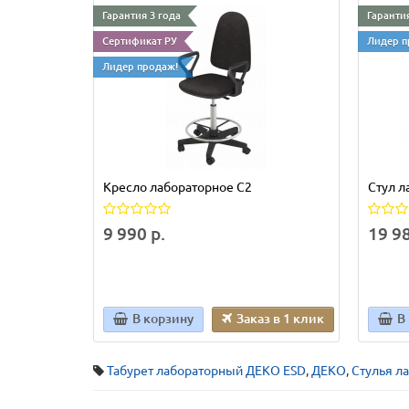
Гарантия 3 года
Гарантия
Сертификат РУ
Лидер п
Лидер продаж!
Кресло лабораторное С2
Стул 
9 990 р.
19 98
В корзину
Заказ в 1 клик
В
Табурет лабораторный ДЕКО ESD
,
ДЕКО
,
Стулья л