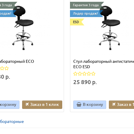
 3 года
Гарантия 3 года
родаж!
Лидер продаж!
ESD
лабораторный ECO
Стул лабораторный антистати
ECO ESD
0 р.
25 890 р.
 корзину
Заказ в 1 клик
В корзину
Заказ в 
абораторные