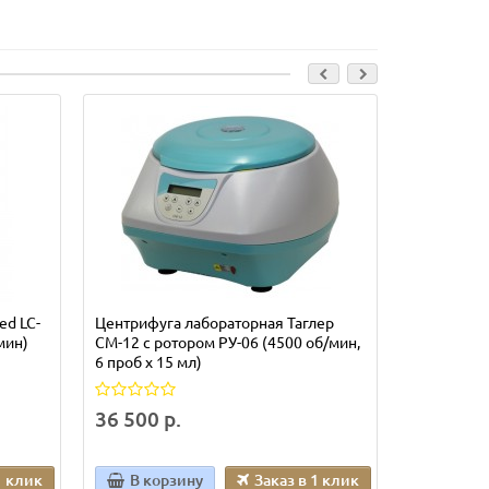
Лидер прода
ed LC-
Центрифуга лабораторная Таглер
Центрифуг
мин)
СМ-12 с ротором РУ-06 (4500 об/мин,
СМ-12 с ро
6 проб х 15 мл)
8 пробх15 
36 500 р.
38 550 р
1 клик
В корзину
Заказ в 1 клик
В кор