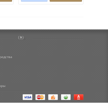
редства
торы