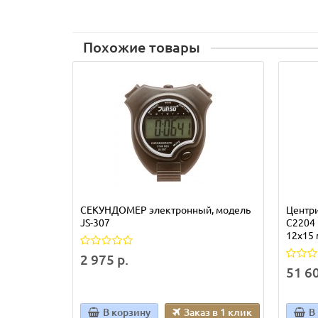
Похожие товары
СЕКУНДОМЕР электронный, модель
Центри
JS-307
C2204 
12х15 
2 975 р.
51 60
В корзину
Заказ в 1 клик
В