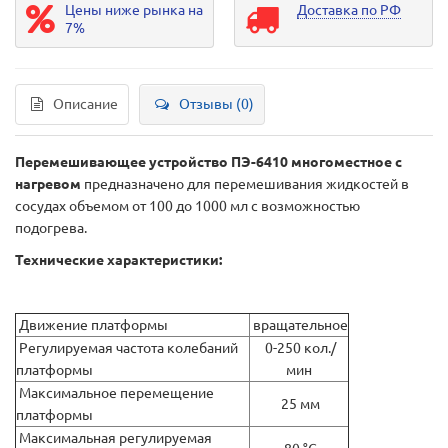
Цены ниже рынка на
Доставка по РФ
7%
Описание
Отзывы (0)
Перемешивающее устройство ПЭ-6410 многоместное с
нагревом
предназначено для пеpемешивания жидкостей в
сосудах объемом от 100 до 1000 мл с возможностью
подогpева.
Технические характеристики:
Движение платфоpмы
вpащательное
Регулиpуемая частота колебаний
0-250 кол./
платфоpмы
мин
Максимальное пеpемещение
25 мм
платфоpмы
Максимальная pегулиpуемая