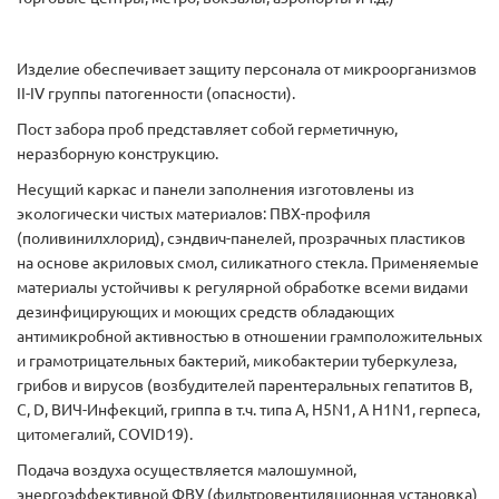
Изделие обеспечивает защиту персонала от микроорганизмов
II-IV группы патогенности (опасности).
Пост забора проб представляет собой герметичную,
неразборную конструкцию.
Несущий каркас и панели заполнения изготовлены из
экологически чистых материалов: ПВХ-профиля
(поливинилхлорид), сэндвич-панелей, прозрачных пластиков
на основе акриловых смол, силикатного стекла. Применяемые
материалы устойчивы к регулярной обработке всеми видами
дезинфицирующих и моющих средств обладающих
антимикробной активностью в отношении грамположительных
и грамотрицательных бактерий, микобактерии туберкулеза,
грибов и вирусов (возбудителей парентеральных гепатитов В,
С, D, ВИЧ-Инфекций, гриппа в т.ч. типа А, H5N1, A H1N1, герпеса,
цитомегалий, COVID19).
Подача воздуха осуществляется малошумной,
энергоэффективной ФВУ (фильтровентиляционная установка)