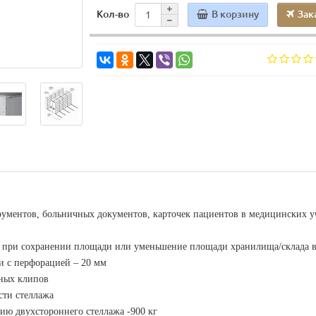
В корзину
Зак
Кол-во
рументов, больничных документов, карточек пациентов в медицинских 
е при сохранении площади или уменьшение площади хранилища/склада в
и с перфорацией – 20 мм
мных клипов
сти стеллажа
цию двухстороннего стеллажа -900 кг