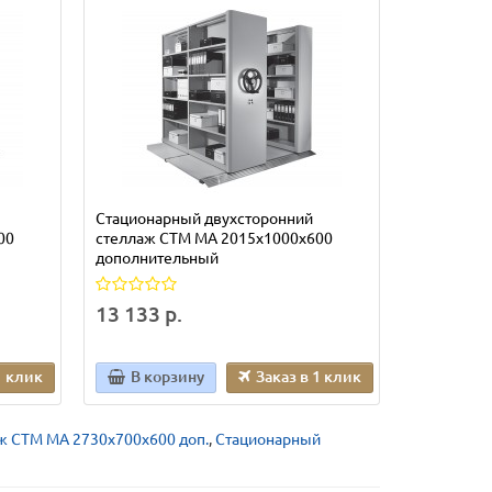
Стационарный двухсторонний
Стационар
00
стеллаж СТМ МА 2015х1000х600
стеллаж С
дополнительный
основной
13 133 р.
23 086 р
1 клик
В корзину
Заказ в 1 клик
В кор
ж СТМ МА 2730х700х600 доп.
,
Стационарный