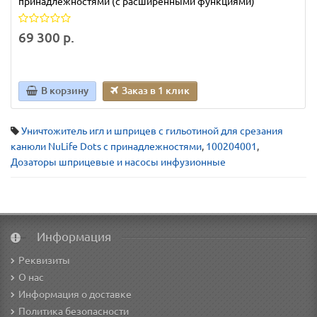
принадлежностями (с расширенными функциями)
69 300 р.
В корзину
Заказ в 1 клик
Уничтожитель игл и шприцев с гильотиной для срезания
канюли NuLife Dots с принадлежностями
,
100204001
,
Дозаторы шприцевые и насосы инфузионные
Информация
Реквизиты
О нас
Информация о доставке
Политика безопасности