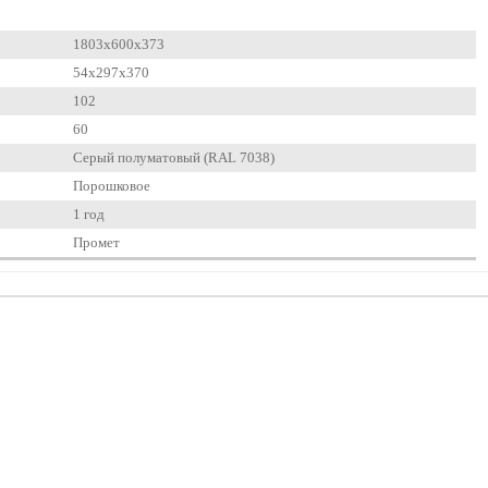
1803x600x373
54x297x370
102
60
Серый полуматовый (RAL 7038)
Порошковое
1 год
Промет