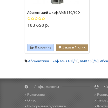
Абонентский шкаф AMB 180/60D
103 650 р.
В корзину
Заказ в 1 клик
Абонентский шкаф AMB 180/60
,
AMB 180/60
,
Абон
Информация
С
Реквизиты
Рекви
О нас
Типово
Информация о доставке
Конта