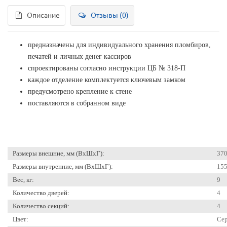
Описание
Отзывы (0)
предназначены для индивидуального хранения пломбиров,
печатей и личных денег кассиров
спроектированы согласно инструкции ЦБ № 318-П
каждое отделение комплектуется ключевым замком
предусмотрено крепление к стене
поставляются в собранном виде
Размеры внешние, мм (ВхШхГ):
37
Размеры внутренние, мм (ВхШхГ):
15
Вес, кг:
9
Количество дверей:
4
Количество секций:
4
Цвет:
Сер