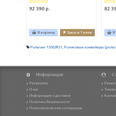
92 390 р.
82 39
В корзину
Заказ в 1 клик
В
Рольганг 1500/R51
,
Роликовые конвейеры (рольг
Информация
С
Реквизиты
Рекви
О нас
Типово
Информация о доставке
Конта
Политика безопасности
Пользовательское соглашение