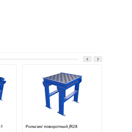
51
Рольганг поворотный /R28
Рольганг 