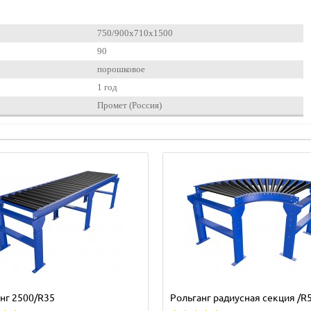
750/900x710x1500
90
порошковое
1 год
Промет (Россия)
нг 2500/R35
Рольганг радиусная секция /R