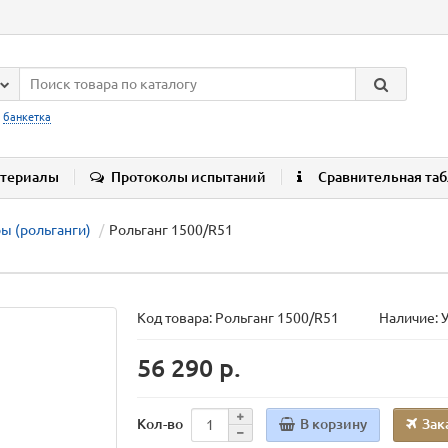
:
банкетка
териалы
Протоколы испытаний
Сравнительная та
ы (рольганги)
Рольганг 1500/R51
Код товара:
Рольганг 1500/R51
Наличие: 
56 290 р.
В корзину
Зак
Кол-во