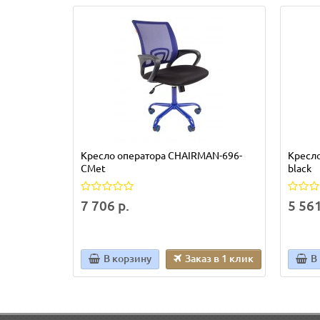
Кресло оператора CHAIRMAN-696-
Кресл
CMet
black
7 706 р.
5 561
В корзину
Заказ в 1 клик
В