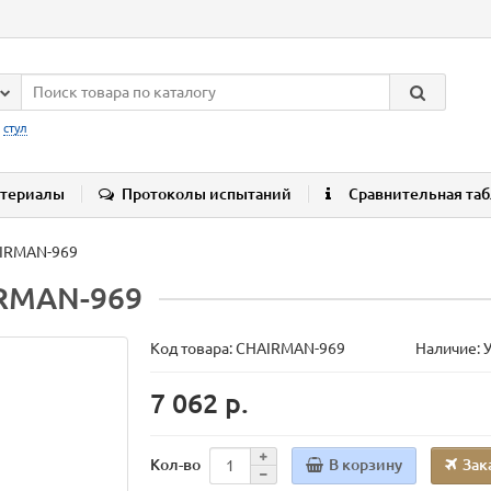
:
стул
териалы
Протоколы испытаний
Сравнительная та
AIRMAN-969
IRMAN-969
Код товара:
CHAIRMAN-969
Наличие: 
7 062 р.
В корзину
Зак
Кол-во