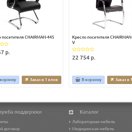
о посетителя CHAIRMAN-445
Кресло посетителя CHAIRMAN-
V
7 р.
22 754 р.
 корзину
Заказ в 1 клик
В корзину
Заказ в 
лужба поддержки
Каталог
зиты
Лабораторная мебель
й договор
Медицинская мебель