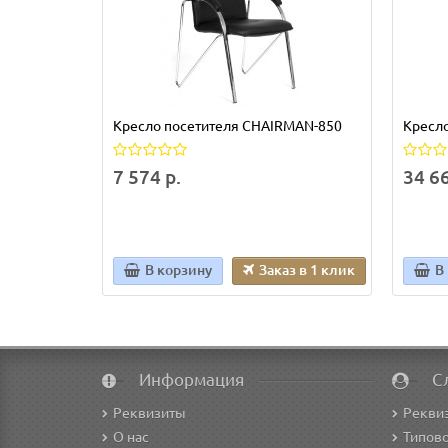
Кресло посетителя CHAIRMAN-850
Кресл
7 574 р.
34 66
В корзину
Заказ в 1 клик
В
Информация
С
Реквизиты
Рекви
О нас
Типово