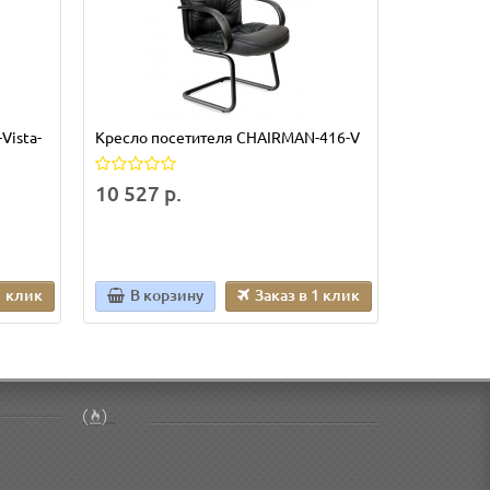
Vista-
Кресло посетителя CHAIRMAN-416-V
Кресло по
10 527 р.
15 395 р
1 клик
В корзину
Заказ в 1 клик
В кор