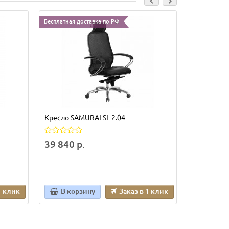
Бесплатная доставка по РФ
Бесплатная д
Кресло SAMURAI SL-2.04
Кресло Sam
39 840 р.
44 250 р
1 клик
В корзину
Заказ в 1 клик
В кор