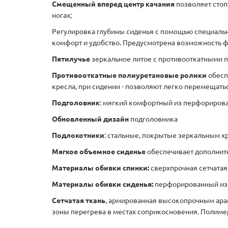
Смещенный вперед центр качания
позволяет стоп
ногах;
Регулировка глубины сиденья с помощью специаль
комфорт и удобство. Предусмотрена возможность ф
Пятилучье
зеркальное литое с противооткатными 
Противооткатные полиуретановые ролики
обесп
кресла, при сидении - позволяют легко перемещатьс
Подголовник
: мягкий комфортный из перфорирова
Обновленный дизайн
подголовника
Подлокотники
: стальные, покрытые зеркальным х
Мягкое объемное сиденье
обеспечивает дополнит
Материалы обивки спинки:
сверхпрочная сетчата
Материалы обивки сиденья:
перфорированный изн
Сетчатая ткань
, армированная высокопрочным ара
зоны перегрева в местах соприкосновения. Полимер