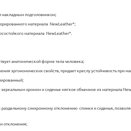
им накладным подголовником;
форированного материала NewLeather*;
носостойкого материала NewLeather*.
твует анатомической форме тела человека;
шения эргономических свойств, придает креслу устойчивость при 
мированный;
й зеркальным хромом и сиденье мягкое объемное из материала Ne
я раздельному синхронному отклонению спинки и сиденья, позволяе
и отклонения;