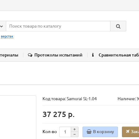
:
верстак
териалы
Протоколы испытаний
Сравнительная та
Код товара:
Samurai SL-1.04
Наличие: 
37 275 р.
В корзину
Зак
Кол-во