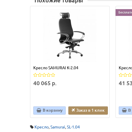
Похожие товары
Бесплат
Кресло SAMURAI K-2.04
Кресло
40 065 р.
41 53
В корзину
Заказ в 1 клик
В
Кресло
,
Samurai
,
SL-1.04