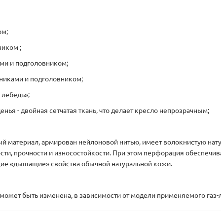
ом;
иком ;
ми и подголовником;
никами и подголовником;
 лебедь»;
нья - двойная сетчатая ткань, что делает кресло непрозрачным;
й материал, армирован нейлоновой нитью, имеет волокнистую нату
ости, прочности и износостойкости. При этом перфорация обеспечи
щие «дышащие» свойства обычной натуральной кожи.
ожет быть изменена, в зависимости от модели применяемого газ-