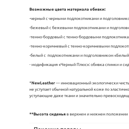
Возможные цвета материала обивки:
-черный с черными подлокотниками и подголовник
-бежевый с бежевыми подлокотниками и подголовн
-темно-бордовый с темно-бордовыми подлокотника
-темно-коричневый с темно-коричневыми подлокот
-белый с подлокотниками и подголовником «Белый
- модификация «Черный Плюс»: обивка спинки и сиде
*
NewLeather
— инновационный экологически чисты
не уступает обычной натуральной коже по эластичн
уступающие даже ткани и значительно превосходя
**
Высота сиденья
в верхнем и нижнем положении м