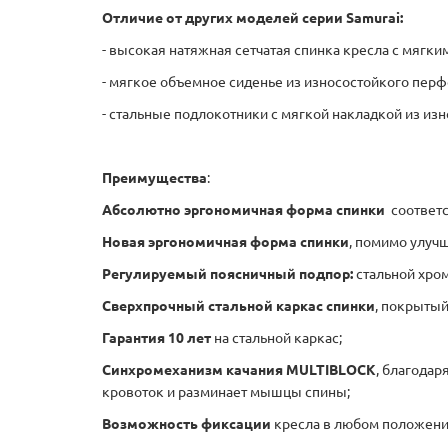
Отличие от других моделей серии Samurai:
- высокая натяжная сетчатая спинка кресла с мягк
- мягкое объемное сиденье из износостойкого пер
- стальные подлокотники с мягкой накладкой из из
Преимущества
:
Абсолютно эргономичная форма спинки
соответс
Новая эргономичная форма спинки
, помимо улуч
Регулируемый поясничный подпор:
стальной хро
Сверхпрочный стальной каркас спинки
, покрыты
Гарантия 10 лет
на стальной каркас;
Синхромеханизм качания MULTIBLOCK
, благодар
кровоток и разминает мышцы спины;
Возможность фиксации
кресла в любом положени