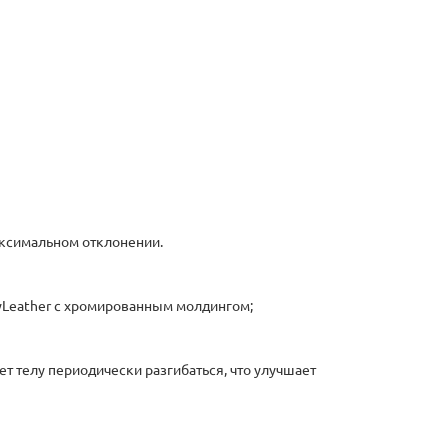
максимальном отклонении.
wLeather с хромированным молдингом;
т телу периодически разгибаться, что улучшает