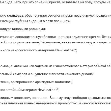
ам сидящего, при отклонении кресла, оставаться на полу, сосуды 
ного
слайдера
, обеспечивает эргономически правильную посадку п
иксации глубины сиденья в пяти позициях.
полиуретановыми роликами;
ечивают дополнительную безопасность эксплуатации кресла: без 
я. Ролики долговечные, бесшумные, не оставляют следов и царапин
нного износостойкого материала NewLeather*;
ромом, с мягкими накладками из износостойкого материала NewLeat
ельный комфорт и ощущение мягкости кожаного дивана;
я ткань, армированная арамидным волокном;
осостойкий материал NewLeather*;
мидным волокном, позволяет Вашему телу свободно «дышать», сох
ная плетеная ткань с невероятной прочностью и износостойкостью